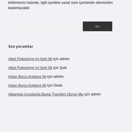
bildirmeniz halinde, ilgili içerikler yasal süre içerisinde sitemizden
kaldırılacaktır.
Arama
Son yorumlar
Alkol Psikolojiye Iyi Gelir Mi
için
admin
Alkol Psikolojiye Iyi Gelir Mi
için
Şule
Aslan Burcu Kıskanır Mı
için
admin
Aslan Burcu Kıskanır Mı
için
Dede
Aktarmalı Uçuşlarda Bagaj Transferi Oluyor Mu
için
admin