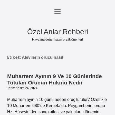
menüyü
Anasayfa
aç
Gizlilik Politikası
Özel Anlar Rehberi
Yasal Uyarı
Hayatına değer katan pratik öneriler!
Hakkımızda
Etiket:
Alevilerin orucu nasıl
Muharrem Ayının 9 Ve 10 Günlerinde
Tutulan Orucun Hükmü Nedir
Tarih: Kasım 24, 2024
Muharrem ayının 10 günü neden oruç tutulur? Özellikle
10 Muharrem 680’de Kerbela’da. Peygamberin torunu
Hz. Hüseyin’den sonra ailesi ve yakınları, dönemin