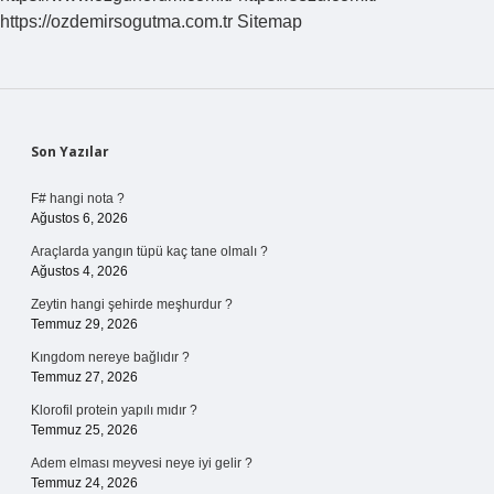
Tutulan
https://ozdemirsogutma.com.tr
Sitemap
Orucun
Hükmü
Nedir
Sidebar
Son Yazılar
F# hangi nota ?
Ağustos 6, 2026
Araçlarda yangın tüpü kaç tane olmalı ?
Ağustos 4, 2026
Zeytin hangi şehirde meşhurdur ?
Temmuz 29, 2026
Kıngdom nereye bağlıdır ?
Temmuz 27, 2026
Klorofil protein yapılı mıdır ?
Temmuz 25, 2026
Adem elması meyvesi neye iyi gelir ?
Temmuz 24, 2026