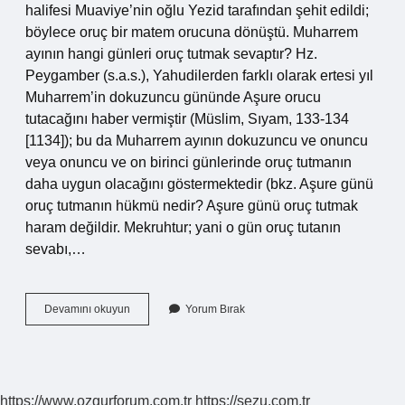
halifesi Muaviye’nin oğlu Yezid tarafından şehit edildi;
böylece oruç bir matem orucuna dönüştü. Muharrem
ayının hangi günleri oruç tutmak sevaptır? Hz.
Peygamber (s.a.s.), Yahudilerden farklı olarak ertesi yıl
Muharrem’in dokuzuncu gününde Aşure orucu
tutacağını haber vermiştir (Müslim, Sıyam, 133-134
[1134]); bu da Muharrem ayının dokuzuncu ve onuncu
veya onuncu ve on birinci günlerinde oruç tutmanın
daha uygun olacağını göstermektedir (bkz. Aşure günü
oruç tutmanın hükmü nedir? Aşure günü oruç tutmak
haram değildir. Mekruhtur; yani o gün oruç tutanın
sevabı,…
Muharrem
Devamını okuyun
Yorum Bırak
Ayının
9
Ve
10
Günlerinde
https://www.ozgurforum.com.tr
https://sezu.com.tr