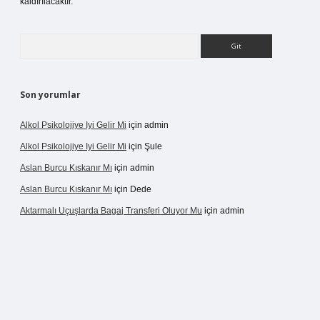
kaldırılacaktır.
Arama
Son yorumlar
Alkol Psikolojiye Iyi Gelir Mi
için
admin
Alkol Psikolojiye Iyi Gelir Mi
için
Şule
Aslan Burcu Kıskanır Mı
için
admin
Aslan Burcu Kıskanır Mı
için
Dede
Aktarmalı Uçuşlarda Bagaj Transferi Oluyor Mu
için
admin
no giriş