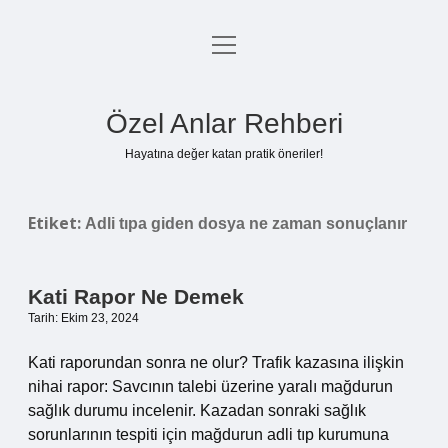
menüyü
Anasayfa
aç
Gizlilik Politikası
Özel Anlar Rehberi
Yasal Uyarı
Hayatına değer katan pratik öneriler!
Hakkımızda
Etiket:
Adli tıpa giden dosya ne zaman sonuçlanır
Kati Rapor Ne Demek
Tarih: Ekim 23, 2024
Kati raporundan sonra ne olur? Trafik kazasına ilişkin
nihai rapor: Savcının talebi üzerine yaralı mağdurun
sağlık durumu incelenir. Kazadan sonraki sağlık
sorunlarının tespiti için mağdurun adli tıp kurumuna