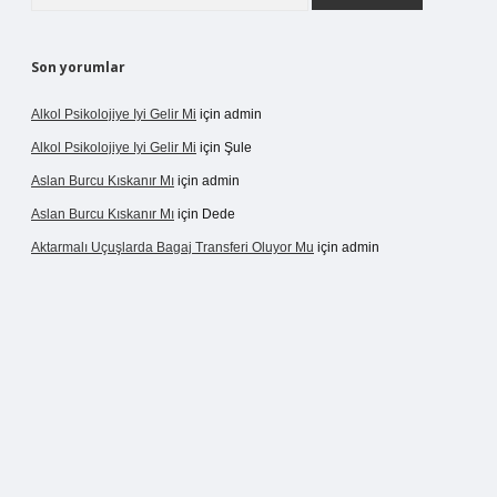
Son yorumlar
Alkol Psikolojiye Iyi Gelir Mi
için
admin
Alkol Psikolojiye Iyi Gelir Mi
için
Şule
Aslan Burcu Kıskanır Mı
için
admin
Aslan Burcu Kıskanır Mı
için
Dede
Aktarmalı Uçuşlarda Bagaj Transferi Oluyor Mu
için
admin
o giriş