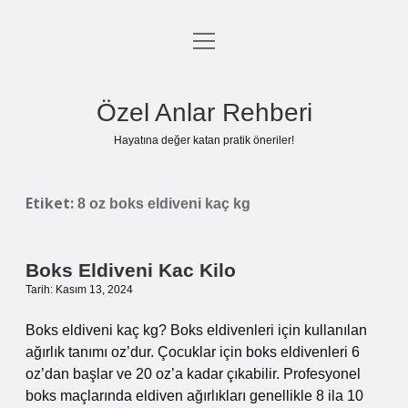
menüyü
Anasayfa
aç
Gizlilik Politikası
Özel Anlar Rehberi
Yasal Uyarı
Hayatına değer katan pratik öneriler!
Hakkımızda
Etiket:
8 oz boks eldiveni kaç kg
Boks Eldiveni Kac Kilo
Tarih: Kasım 13, 2024
Boks eldiveni kaç kg? Boks eldivenleri için kullanılan
ağırlık tanımı oz’dur. Çocuklar için boks eldivenleri 6
oz’dan başlar ve 20 oz’a kadar çıkabilir. Profesyonel
boks maçlarında eldiven ağırlıkları genellikle 8 ila 10