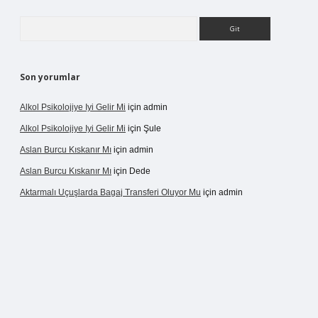
Arama
Son yorumlar
Alkol Psikolojiye Iyi Gelir Mi
için
admin
Alkol Psikolojiye Iyi Gelir Mi
için
Şule
Aslan Burcu Kıskanır Mı
için
admin
Aslan Burcu Kıskanır Mı
için
Dede
Aktarmalı Uçuşlarda Bagaj Transferi Oluyor Mu
için
admin
o giriş