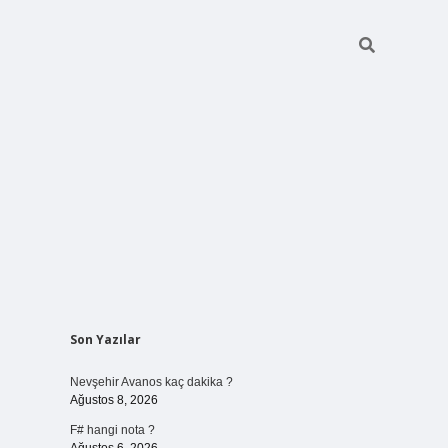
Sidebar
Son Yazılar
vdcasino giriş
Nevşehir Avanos kaç dakika ?
Ağustos 8, 2026
F# hangi nota ?