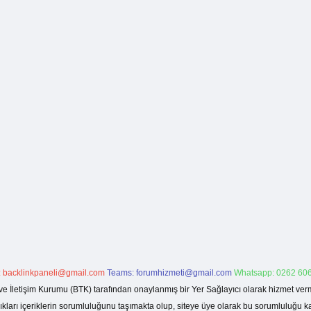
:
backlinkpaneli@gmail.com
Teams:
forumhizmeti@gmail.com
Whatsapp: 0262 606
ve İletişim Kurumu (BTK) tarafından onaylanmış bir Yer Sağlayıcı olarak hizmet verm
rı içeriklerin sorumluluğunu taşımakta olup, siteye üye olarak bu sorumluluğu kabul