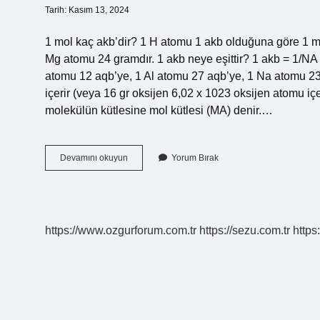
Tarih: Kasım 13, 2024
1 mol kaç akb’dir? 1 H atomu 1 akb olduğuna göre 1 
Mg atomu 24 gramdır. 1 akb neye eşittir? 1 akb = 1/NA
atomu 12 aqb’ye, 1 Al atomu 27 aqb’ye, 1 Na atomu 23 a
içerir (veya 16 gr oksijen 6,02 x 1023 oksijen atomu i
molekülün kütlesine mol kütlesi (MA) denir.…
Mol
Devamını okuyun
Yorum Bırak
Kütlesi
Akb
Midir
https://www.ozgurforum.com.tr
https://sezu.com.tr
https