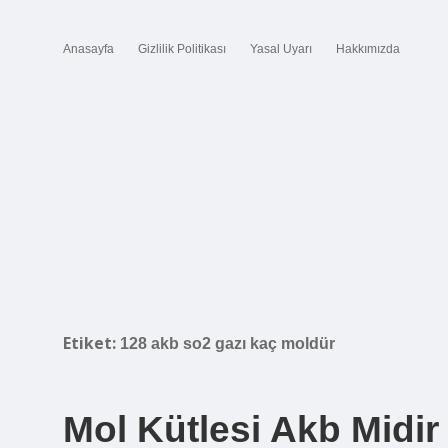
Anasayfa
Gizlilik Politikası
Yasal Uyarı
Hakkımızda
Etiket:
128 akb so2 gazı kaç moldür
Mol Kütlesi Akb Midir