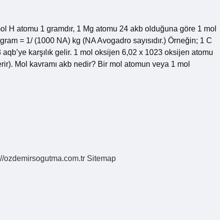
mol H atomu 1 gramdır, 1 Mg atomu 24 akb olduğuna göre 1 mol
 gram = 1/ (1000 NA) kg (NA Avogadro sayısıdır.) Örneğin; 1 C
qb’ye karşılık gelir. 1 mol oksijen 6,02 x 1023 oksijen atomu
çerir). Mol kavramı akb nedir? Bir mol atomun veya 1 mol
://ozdemirsogutma.com.tr
Sitemap