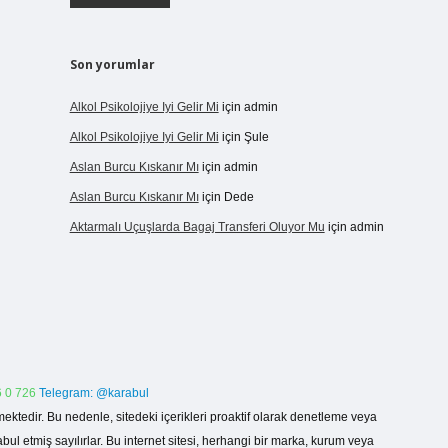
Son yorumlar
Alkol Psikolojiye Iyi Gelir Mi
için
admin
Alkol Psikolojiye Iyi Gelir Mi
için
Şule
Aslan Burcu Kıskanır Mı
için
admin
Aslan Burcu Kıskanır Mı
için
Dede
Aktarmalı Uçuşlarda Bagaj Transferi Oluyor Mu
için
admin
 0 726
Telegram: @karabul
ektedir. Bu nedenle, sitedeki içerikleri proaktif olarak denetleme veya
 etmiş sayılırlar. Bu internet sitesi, herhangi bir marka, kurum veya