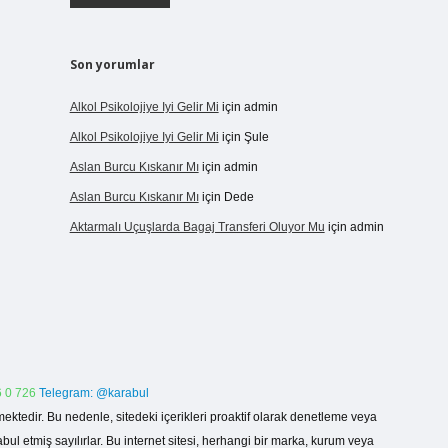
Son yorumlar
Alkol Psikolojiye Iyi Gelir Mi
için
admin
Alkol Psikolojiye Iyi Gelir Mi
için
Şule
Aslan Burcu Kıskanır Mı
için
admin
Aslan Burcu Kıskanır Mı
için
Dede
Aktarmalı Uçuşlarda Bagaj Transferi Oluyor Mu
için
admin
 0 726
Telegram: @karabul
ektedir. Bu nedenle, sitedeki içerikleri proaktif olarak denetleme veya
 etmiş sayılırlar. Bu internet sitesi, herhangi bir marka, kurum veya