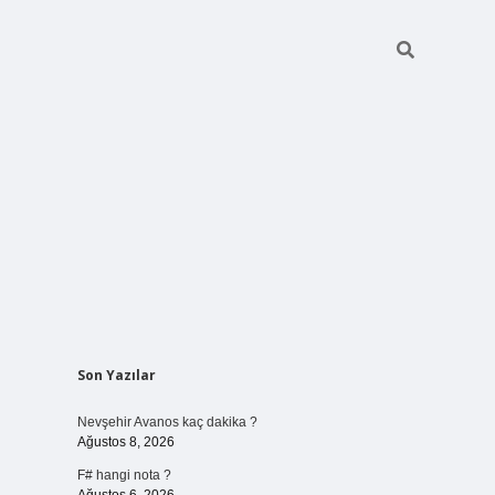
Sidebar
Son Yazılar
vdcasino giriş
Nevşehir Avanos kaç dakika ?
Ağustos 8, 2026
F# hangi nota ?