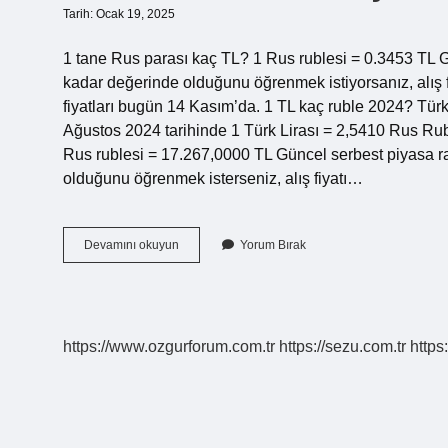
Tarih: Ocak 19, 2025
1 tane Rus parası kaç TL? 1 Rus rublesi = 0.3453 TL 
kadar değerinde olduğunu öğrenmek istiyorsanız, alış fiya
fiyatları bugün 14 Kasım’da. 1 TL kaç ruble 2024? Türk
Ağustos 2024 tarihinde 1 Türk Lirası = 2,5410 Rus Rub
Rus rublesi = 17.267,0000 TL Güncel serbest piyasa r
olduğunu öğrenmek isterseniz, alış fiyatı…
50
Devamını okuyun
Yorum Bırak
Rus
Parası
Kaç
Tldir
https://www.ozgurforum.com.tr
https://sezu.com.tr
https