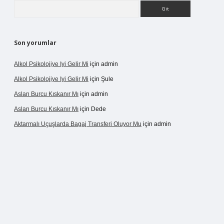
Arama
Son yorumlar
Alkol Psikolojiye Iyi Gelir Mi
için
admin
Alkol Psikolojiye Iyi Gelir Mi
için
Şule
Aslan Burcu Kıskanır Mı
için
admin
Aslan Burcu Kıskanır Mı
için
Dede
Aktarmalı Uçuşlarda Bagaj Transferi Oluyor Mu
için
admin
dcasino giriş