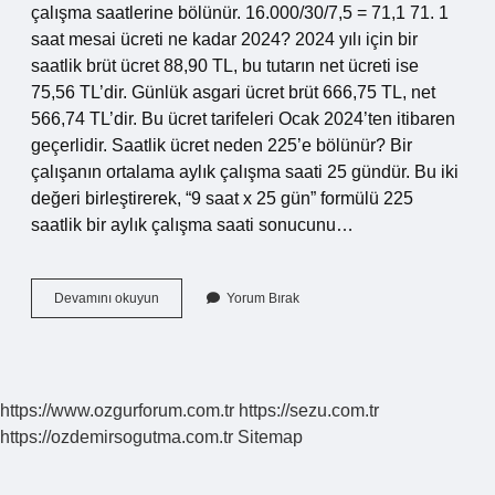
çalışma saatlerine bölünür. 16.000/30/7,5 = 71,1 71. 1
saat mesai ücreti ne kadar 2024? 2024 yılı için bir
saatlik brüt ücret 88,90 TL, bu tutarın net ücreti ise
75,56 TL’dir. Günlük asgari ücret brüt 666,75 TL, net
566,74 TL’dir. Bu ücret tarifeleri Ocak 2024’ten itibaren
geçerlidir. Saatlik ücret neden 225’e bölünür? Bir
çalışanın ortalama aylık çalışma saati 25 gündür. Bu iki
değeri birleştirerek, “9 saat x 25 gün” formülü 225
saatlik bir aylık çalışma saati sonucunu…
1
Devamını okuyun
Yorum Bırak
Saatlik
Çalışma
Ücreti
Nasıl
Hesaplanır
https://www.ozgurforum.com.tr
https://sezu.com.tr
https://ozdemirsogutma.com.tr
Sitemap