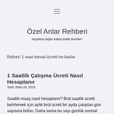
menüyü
Anasayfa
aç
Gizlilik Politikası
Özel Anlar Rehberi
Yasal Uyarı
Hayatına değer katan pratik öneriler!
Hakkımızda
Etiket:
1 saat mesai ücreti ne kadar
1 Saatlik Çalışma Ücreti Nasıl
Hesaplanır
Tarih: Ekim 24, 2024
Saatlik maaş nasıl hesaplanır? Brüt saatlik ücreti
belirlemek için aylık brüt ücreti bir ayda çalışılan gün
sayısına bölün. Daha sonra bu sayı günlük normal