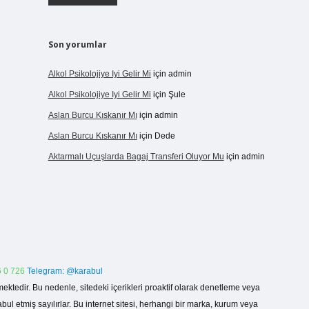
Son yorumlar
Alkol Psikolojiye Iyi Gelir Mi
için
admin
Alkol Psikolojiye Iyi Gelir Mi
için
Şule
Aslan Burcu Kıskanır Mı
için
admin
Aslan Burcu Kıskanır Mı
için
Dede
Aktarmalı Uçuşlarda Bagaj Transferi Oluyor Mu
için
admin
 0 726
Telegram: @karabul
ektedir. Bu nedenle, sitedeki içerikleri proaktif olarak denetleme veya
 etmiş sayılırlar. Bu internet sitesi, herhangi bir marka, kurum veya