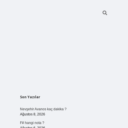
Sidebar
Son Yazılar
vdcasino giriş
Nevşehir Avanos kaç dakika ?
Ağustos 8, 2026
F# hangi nota ?