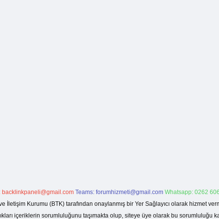
:
backlinkpaneli@gmail.com
Teams:
forumhizmeti@gmail.com
Whatsapp: 0262 606
ve İletişim Kurumu (BTK) tarafından onaylanmış bir Yer Sağlayıcı olarak hizmet verm
rı içeriklerin sorumluluğunu taşımakta olup, siteye üye olarak bu sorumluluğu kabul